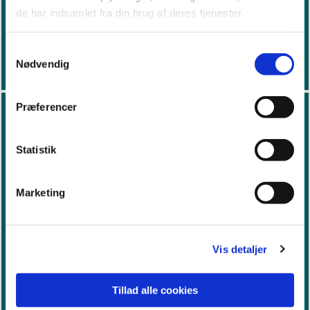
Hundige-Kildebrønde Kirkers Pigekor
de har indsamlet fra din brug af deres tjenester.
Læs mere
Samtykkevalg
Nødvendig
Præferencer
Statistik
Marketing
Vis detaljer
Hundigekoret
Tillad alle cookies