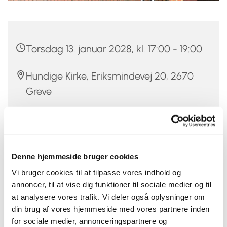
Torsdag 13. januar 2028, kl. 17:00 - 19:00
Hundige Kirke, Eriksmindevej 20, 2670
Greve
Christina Damm
Denne hjemmeside bruger cookies
Vi bruger cookies til at tilpasse vores indhold og
Er du mellem 12 og 20 år, vild med musik og at synge,
annoncer, til at vise dig funktioner til sociale medier og til
så er Hundige-Kildebrønde Kirkers Pigekor måske
at analysere vores trafik. Vi deler også oplysninger om
noget for dig.
din brug af vores hjemmeside med vores partnere inden
Pigekoret øver hver torsdag fra kl. 17-19 i Hundige kirke,
for sociale medier, annonceringspartnere og