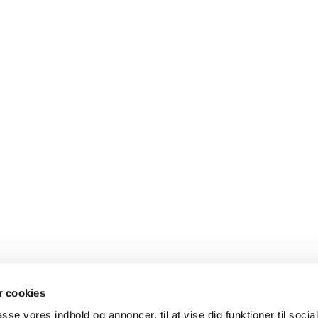
 cookies
al med en præst
Gudstjenester
passe vores indhold og annoncer, til at vise dig funktioner til soci