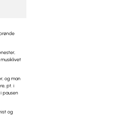
ebrønde
enester,
 musiklivet
er, og man
, pt. i
 i pausen
nist og