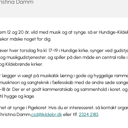
ristina Damm
em 12 og 20 år, vild med musik og at synge, så er Hundige-Kild
gekor måske noget for dig.
øver hver torsdag fra kl. 17-19 i Hundige kirke, synger ved gudstj
og musikgudstjenester, og spiller på den måde en central rolle i
og Kildebrønde kirker.
et lægger vi vægt på musikalsk læring i gode og hyggelige ramm
usikteori og sangteknik i fællesskab med de andre søde sangere
2-18 år. Der er et godt kammeratskab og sammenhold i koret, og
 til hygge og kage.
net at synge i Pigekoret. Hvis du er interesseret, så kontakt orga
Christina Damm,
csd@kildebr.dk
eller tlf.
2324 2183
.