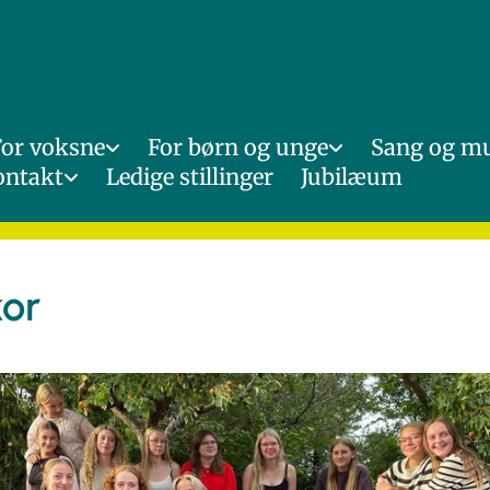
For voksne
For børn og unge
Sang og m
ontakt
Ledige stillinger
Jubilæum
kor