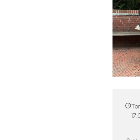
Tor
17: