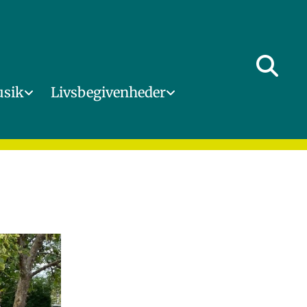
usik
Livsbegivenheder