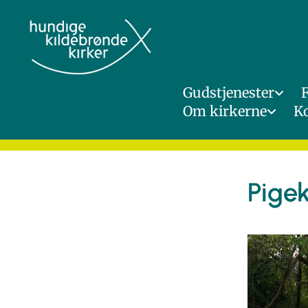
Gudstjenester
Om kirkerne
K
Pige