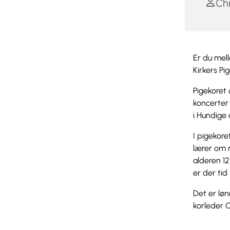
Ch
Er du mell
Kirkers Pi
Pigekoret 
koncerter 
i Hundige 
I pigekor
lærer om m
alderen 1
er der tid
Det er løn
korleder 