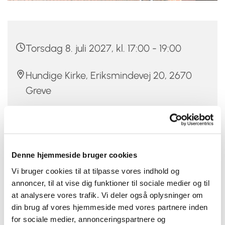
Torsdag 8. juli 2027, kl. 17:00 - 19:00
Hundige Kirke, Eriksmindevej 20, 2670
Greve
Christina Damm
Denne hjemmeside bruger cookies
Vi bruger cookies til at tilpasse vores indhold og
Er du mellem 12 og 20 år, vild med musik og at synge,
annoncer, til at vise dig funktioner til sociale medier og til
så er Hundige-Kildebrønde Kirkers Pigekor måske
at analysere vores trafik. Vi deler også oplysninger om
noget for dig.
din brug af vores hjemmeside med vores partnere inden
Pigekoret øver hver torsdag fra kl. 17-19 i Hundige kirke,
for sociale medier, annonceringspartnere og