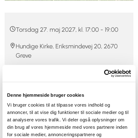
Torsdag 27. maj 2027, kl. 17:00 - 19:00
Hundige Kirke, Eriksmindevej 20, 2670
Greve
Christina Damm
Denne hjemmeside bruger cookies
Vi bruger cookies til at tilpasse vores indhold og
Er du mellem 12 og 20 år, vild med musik og at synge,
annoncer, til at vise dig funktioner til sociale medier og til
så er Hundige-Kildebrønde Kirkers Pigekor måske
at analysere vores trafik. Vi deler også oplysninger om
noget for dig.
din brug af vores hjemmeside med vores partnere inden
Pigekoret øver hver torsdag fra kl. 17-19 i Hundige kirke,
for sociale medier, annonceringspartnere og