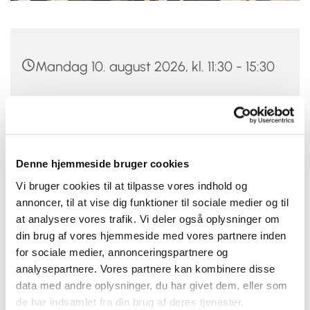
Mandag 10. august 2026, kl. 11:30 - 15:30
Hundige Kirke, Eriksmindevej 20, 2670
Greve
50 kr.
Denne hjemmeside bruger cookies
Vi bruger cookies til at tilpasse vores indhold og
annoncer, til at vise dig funktioner til sociale medier og til
at analysere vores trafik. Vi deler også oplysninger om
din brug af vores hjemmeside med vores partnere inden
Har du lyst til at lave mad og spise sammen med
for sociale medier, annonceringspartnere og
andre mænd, så kom og vær med. Alle er velkomne
analysepartnere. Vores partnere kan kombinere disse
både dig, der bor alene og dig, der har en partner.
data med andre oplysninger, du har givet dem, eller som
Der er plads til nye. I august laver vi forloren hare.
de har indsamlet fra din brug af deres tjenester.