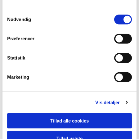
Vi laver maden i fællesskab og hygger os med at spise
sammen. Det er ”gammeldags mad", som er nemt at
Samtykkevalg
lave. Måske kan du få idéer at tage med hjem.
Nødvendig
Pris 50 kr. Drikkevarer kan købes.
Præferencer
Tilmelding og flere oplysninger hos Uffe Dinesen tlf. 51
26 87 79 eller 43 60 16 90
Statistik
Marketing
Vis detaljer
Tillad alle cookies
Tillad valgte