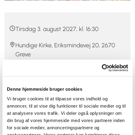
Tirsdag 3. august 2027, kl. 16:30
Hundige Kirke, Eriksmindevej 20, 2670
Greve
Sanne Dahlin
15 kr.
Denne hjemmeside bruger cookies
Vi bruger cookies til at tilpasse vores indhold og
annoncer, til at vise dig funktioner til sociale medier og til
at analysere vores trafik. Vi deler også oplysninger om
Denne tirsdag skal vi tale om "De fortabte sønner", 288
din brug af vores hjemmeside med vores partnere inden
sider, af Sune Gylling Æbelø. Bogen kan afhentes fra 1.
for sociale medier, annonceringspartnere og
november.
analysepartnere. Vores partnere kan kombinere disse