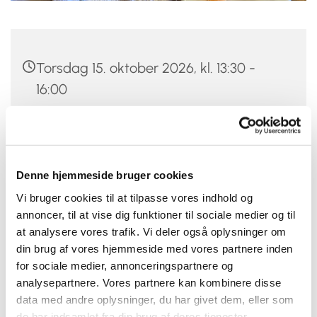
Torsdag 15. oktober 2026, kl. 13:30 -
16:00
Hundige Kirke, Eriksmindevej 20, 2670
Greve
Denne hjemmeside bruger cookies
20 kr.
Vi bruger cookies til at tilpasse vores indhold og
annoncer, til at vise dig funktioner til sociale medier og til
at analysere vores trafik. Vi deler også oplysninger om
din brug af vores hjemmeside med vores partnere inden
Kom og hyg dig med din hobby og få en snak med de
for sociale medier, annonceringspartnere og
andre. Her er plads til dig og til håndarbejde, puslespil,
analysepartnere. Vores partnere kan kombinere disse
modelfly og meget andet. Alle er velkomne, kvinder
data med andre oplysninger, du har givet dem, eller som
og mænd, ældre og yngre.
de har indsamlet fra din brug af deres tjenester.