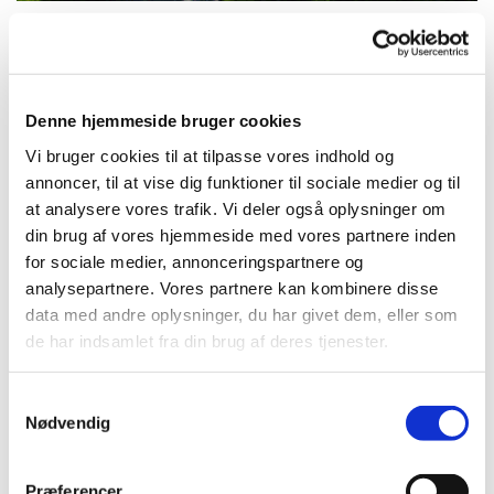
Lørdag 8. august 2026, kl. 10:00
Denne hjemmeside bruger cookies
Vi bruger cookies til at tilpasse vores indhold og
Hundige Kirke, Eriksmindevej, 2670
annoncer, til at vise dig funktioner til sociale medier og til
Greve
at analysere vores trafik. Vi deler også oplysninger om
din brug af vores hjemmeside med vores partnere inden
for sociale medier, annonceringspartnere og
analysepartnere. Vores partnere kan kombinere disse
data med andre oplysninger, du har givet dem, eller som
Vi tilbyder kørsel til Kildebrønde Kirkegård. Tilmelding
de har indsamlet fra din brug af deres tjenester.
sker ved at ringe til kirkekontoret på tlf. 43 90 55 77
senest torsdagen før kl. 12.00.
Samtykkevalg
Nødvendig
Præferencer