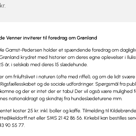
kr.
de Venner inviterer til foredrag om Grønland
Ole Gamst-Pedersen holder et spændende foredrag om dagligliv
ønland krydret med historier om deres egne oplevelser i Ilulis
5 år, i selskab med deres 15 slædehunde.
er om friluftslivet i naturen (ofte med riffel), og om de lidt svæ
 Rigsfællesskabet og de sociale udfordringer. Spørgsmål fra pub
omne og der er intet der er tabu! Der vil også være mulighed f
rines nationaldragt og skindtøj fra hundeslædeturene mm.
tet koster 25 kr. inkl. boller og kaffe. Tilmelding til Kildebrønd
ette@keldorff.net eller SMS 21 42 86 56. Kirkebil kan bestilles s
 43 90 55 77.