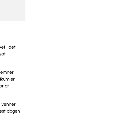
et i det
sat
re emner
likum er
or at
e venner
enest dagen