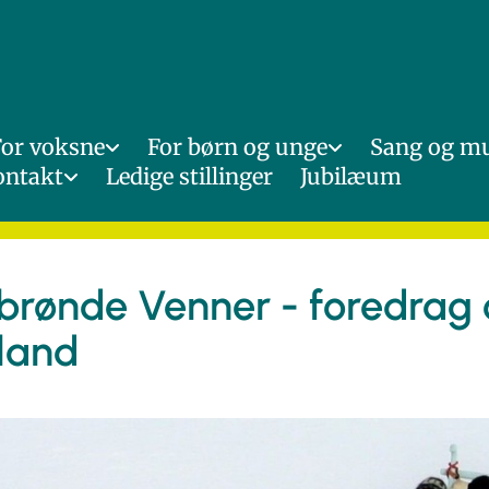
For voksne
For børn og unge
Sang og m
ontakt
Ledige stillinger
Jubilæum
ebrønde Venner - foredrag
land