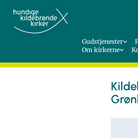
Gudstjenester
Om kirkerne
K
Kild
Grøn