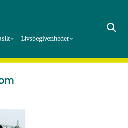
usik
Livsbegivenheder
 om