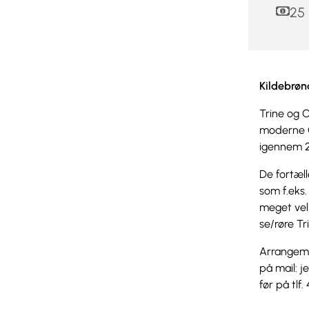
25 
Kildebrøn
Trine og 
moderne Gr
igennem 2
De fortæll
som f.eks.
meget velk
se/røre T
Arrangemen
på mail: j
før på tlf.