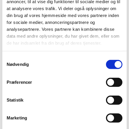
annoncer, til at vise dig funktioner til sociale medier og til
at analysere vores trafik. Vi deler også oplysninger om
din brug af vores hjemmeside med vores partnere inden
for sociale medier, annonceringspartnere og
Onsdag 2. september 2026, kl. 13:30
analysepartnere. Vores partnere kan kombinere disse
data med andre oplysninger, du har givet dem, eller som
Frydenhøj Allé 100, 2670 Greve
de har indsamlet fra din brug af deres tjenester.
Rikke Marschner
Samtykkevalg
Nødvendig
Præferencer
Gudstjeneste på Strandcentret. Kaffe, kage og
hyggeligt samvær efter gudstjenesten. Alle er
Statistik
velkomne.
Marketing