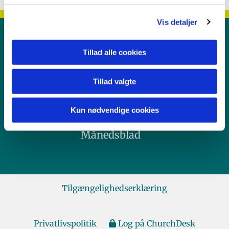
Vis detaljer
Kontakt
Tillad alle cookies
Tal med en præst
Tillad valgte
Gudstjenester
Kun nødvendige cookies
Månedsblad
Tilgængelighedserklæring
Privatlivspolitik
Log på ChurchDesk