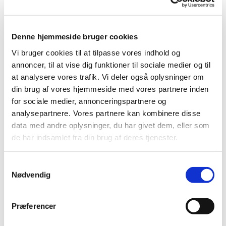
Denne hjemmeside bruger cookies
Torsdag 25. december 2025, kl. 11:00
Vi bruger cookies til at tilpasse vores indhold og
annoncer, til at vise dig funktioner til sociale medier og til
Hundige Kirke, Eriksmindevej 20, 2670
at analysere vores trafik. Vi deler også oplysninger om
din brug af vores hjemmeside med vores partnere inden
Greve
for sociale medier, annonceringspartnere og
analysepartnere. Vores partnere kan kombinere disse
Sanne Dahlin
data med andre oplysninger, du har givet dem, eller som
de har indsamlet fra din brug af deres tjenester.
Samtykkevalg
Nødvendig
Præferencer