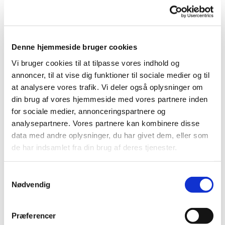
Denne hjemmeside bruger cookies
Vi bruger cookies til at tilpasse vores indhold og
Søndag 27. september 2026, kl. 11:00
annoncer, til at vise dig funktioner til sociale medier og til
at analysere vores trafik. Vi deler også oplysninger om
Hundige Kirke, Eriksmindevej 20, 2670
din brug af vores hjemmeside med vores partnere inden
Greve
for sociale medier, annonceringspartnere og
analysepartnere. Vores partnere kan kombinere disse
data med andre oplysninger, du har givet dem, eller som
Lisbeth Christensen
de har indsamlet fra din brug af deres tjenester.
Samtykkevalg
Nødvendig
Præferencer