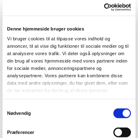
Denne hjemmeside bruger cookies
Vi bruger cookies til at tilpasse vores indhold og
Søndag 26. juli 2026, kl. 11:00
annoncer, til at vise dig funktioner til sociale medier og til
at analysere vores trafik. Vi deler også oplysninger om
Hundige Kirke, Eriksmindevej 20, 2670
din brug af vores hjemmeside med vores partnere inden
Greve
for sociale medier, annonceringspartnere og
analysepartnere. Vores partnere kan kombinere disse
data med andre oplysninger, du har givet dem, eller som
Bo B. Gravesen
de har indsamlet fra din brug af deres tjenester.
Samtykkevalg
Nødvendig
Præferencer