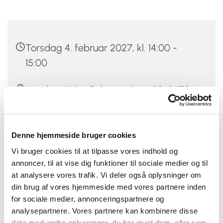
Torsdag 4. februar 2027, kl. 14:00 -
15:00
Hundige Kirke, Eriksmindevej 20, 2670
Greve
Louise Trojahn
Denne hjemmeside bruger cookies
Vi bruger cookies til at tilpasse vores indhold og
annoncer, til at vise dig funktioner til sociale medier og til
at analysere vores trafik. Vi deler også oplysninger om
Går du i 3.-6. klasse og kan du lide at synge? Så kom
din brug af vores hjemmeside med vores partnere inden
og vær med i Hundige-Kildebrønde Sogns Børnekor!
for sociale medier, annonceringspartnere og
analysepartnere. Vores partnere kan kombinere disse
Nogle børn kommer allerede kl. 13.35, og hygger og
data med andre oplysninger, du har givet dem, eller som