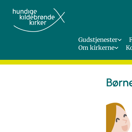
Gudstjenester
Om kirkerne
K
Børn