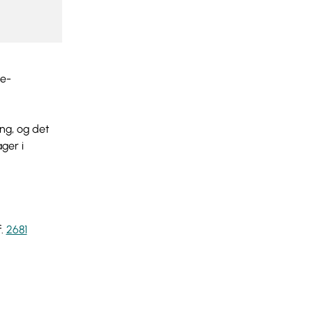
ge-
ang, og det
ger i
f.
2681