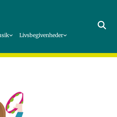
usik
Livsbegivenheder