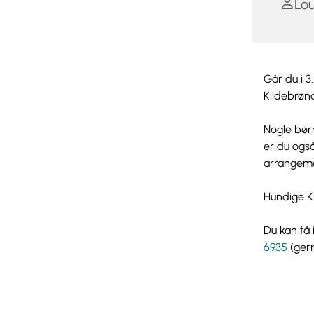
Lou
Går du i 3
Kildebrøn
Nogle børn
er du også
arrangemen
Hundige Ki
Du kan få 
6935
(gern