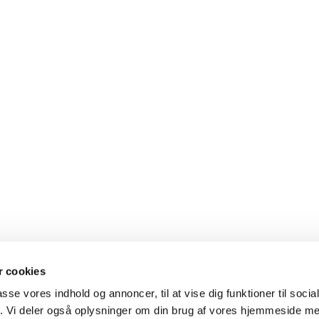
 cookies
al med en præst
Gudstjenester
passe vores indhold og annoncer, til at vise dig funktioner til soci
fik. Vi deler også oplysninger om din brug af vores hjemmeside m