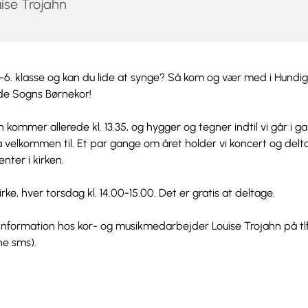
ise Trojahn
.-6. klasse og kan du lide at synge? Så kom og vær med i Hundi
de Sogns Børnekor!
 kommer allerede kl. 13.35, og hygger og tegner indtil vi går i g
 velkommen til. Et par gange om året holder vi koncert og delta
ter i kirken.
rke, hver torsdag kl. 14.00-15.00. Det er gratis at deltage.
information hos kor- og musikmedarbejder Louise Trojahn på tl
e sms).