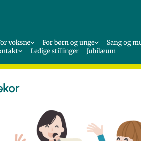
For voksne
For børn og unge
Sang og m
ontakt
Ledige stillinger
Jubilæum
ekor