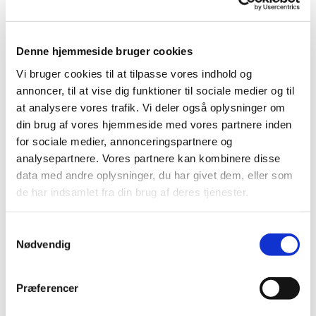
Denne hjemmeside bruger cookies
Torsdag 20. maj 2027, kl. 14:00 - 15:00
Vi bruger cookies til at tilpasse vores indhold og
annoncer, til at vise dig funktioner til sociale medier og til
Hundige Kirke, Eriksmindevej, 2670
at analysere vores trafik. Vi deler også oplysninger om
din brug af vores hjemmeside med vores partnere inden
Greve
for sociale medier, annonceringspartnere og
analysepartnere. Vores partnere kan kombinere disse
Louise Trojahn
data med andre oplysninger, du har givet dem, eller som
de har indsamlet fra din brug af deres tjenester.
Samtykkevalg
Nødvendig
Præferencer