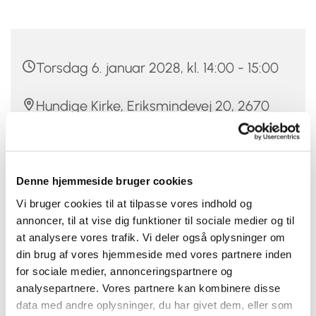
Torsdag 6. januar 2028, kl. 14:00 - 15:00
Hundige Kirke, Eriksmindevej 20, 2670
Greve
Louise Trojahn
Denne hjemmeside bruger cookies
Vi bruger cookies til at tilpasse vores indhold og
annoncer, til at vise dig funktioner til sociale medier og til
at analysere vores trafik. Vi deler også oplysninger om
Går du i 3.-6. klasse og kan du lide at synge? Så kom
din brug af vores hjemmeside med vores partnere inden
og vær med i Hundige-Kildebrønde Sogns Børnekor!
for sociale medier, annonceringspartnere og
analysepartnere. Vores partnere kan kombinere disse
Nogle børn kommer allerede kl. 13.35, og hygger og
data med andre oplysninger, du har givet dem, eller som
tegner indtil vi går i gang, og det er du også