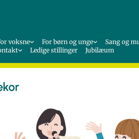
For voksne
For børn og unge
Sang og m
ontakt
Ledige stillinger
Jubilæum
ekor