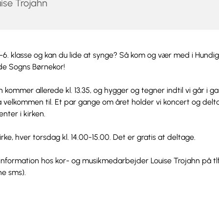
ise Trojahn
.-6. klasse og kan du lide at synge? Så kom og vær med i Hundi
de Sogns Børnekor!
 kommer allerede kl. 13.35, og hygger og tegner indtil vi går i g
 velkommen til. Et par gange om året holder vi koncert og delta
ter i kirken.
rke, hver torsdag kl. 14.00-15.00. Det er gratis at deltage.
information hos kor- og musikmedarbejder Louise Trojahn på tl
e sms).