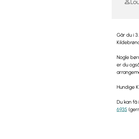
Lou
Går du i 3
Kildebrøn
Nogle børn
er du også
arrangemen
Hundige Ki
Du kan få 
6935
(gern