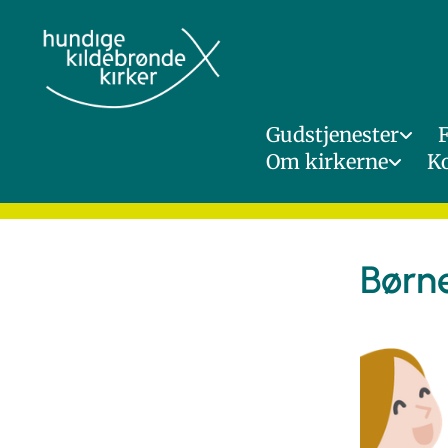
Gudstjenester
Om kirkerne
K
Børn