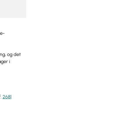
ge-
ang, og det
ger i
f.
2681