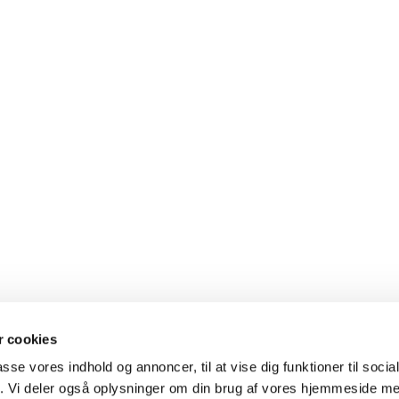
 cookies
al med en præst
Gudstjenester
passe vores indhold og annoncer, til at vise dig funktioner til soci
fik. Vi deler også oplysninger om din brug af vores hjemmeside m