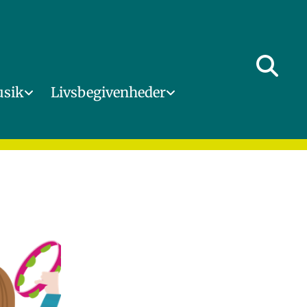
usik
Livsbegivenheder