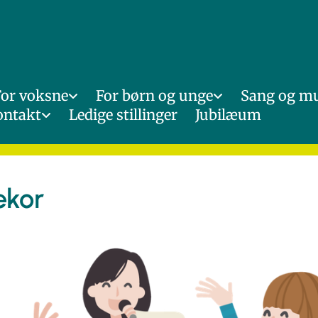
For voksne
For børn og unge
Sang og m
ontakt
Ledige stillinger
Jubilæum
ekor