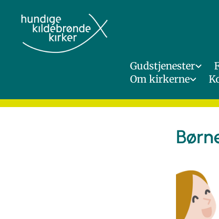
Gudstjenester
Om kirkerne
K
Børn