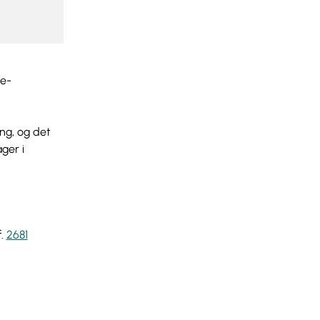
ge-
ang, og det
ger i
f.
2681