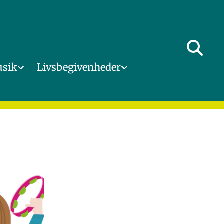
usik
Livsbegivenheder