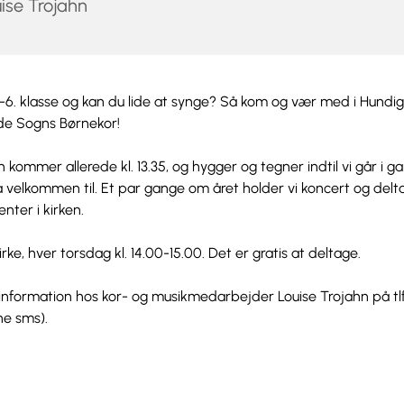
ise Trojahn
.-6. klasse og kan du lide at synge? Så kom og vær med i Hundi
de Sogns Børnekor!
 kommer allerede kl. 13.35, og hygger og tegner indtil vi går i g
 velkommen til. Et par gange om året holder vi koncert og delta
ter i kirken.
rke, hver torsdag kl. 14.00-15.00. Det er gratis at deltage.
information hos kor- og musikmedarbejder Louise Trojahn på tl
e sms).