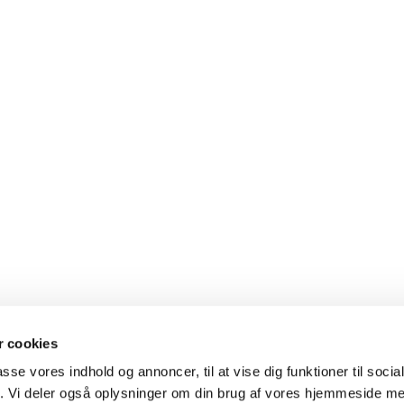
 cookies
al med en præst
Gudstjenester
passe vores indhold og annoncer, til at vise dig funktioner til soci
fik. Vi deler også oplysninger om din brug af vores hjemmeside m