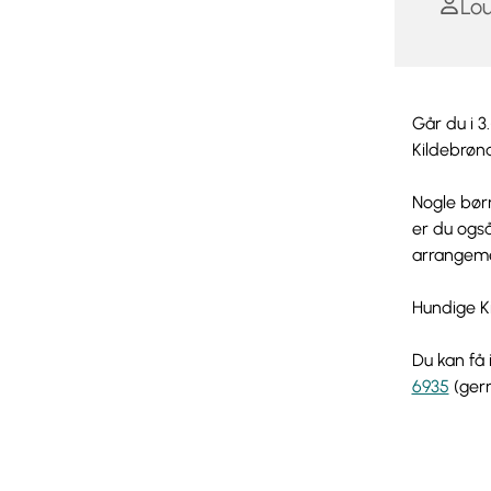
Lou
Går du i 3
Kildebrøn
Nogle børn
er du også
arrangemen
Hundige Ki
Du kan få 
6935
(gern