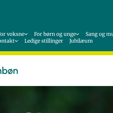
For voksne
For børn og unge
Sang og m
ontakt
Ledige stillinger
Jubilæum
nbøn