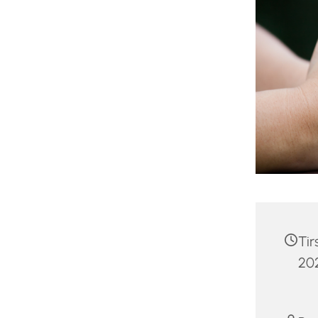
Ti
202