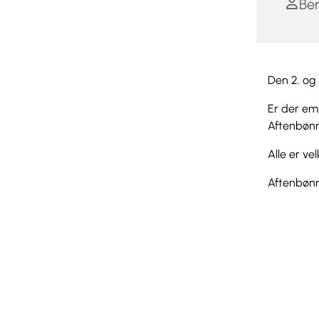
Ben
Den 2. og 
Er der em
Aftenbønne
Alle er v
Aftenbønn