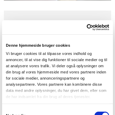
Tirsdag 27. oktober 2026, kl. 17:00
Hundige Kirke, Eriksmindevej 20, 2670
Denne hjemmeside bruger cookies
Greve
Vi bruger cookies til at tilpasse vores indhold og
Bente og Jens
annoncer, til at vise dig funktioner til sociale medier og til
at analysere vores trafik. Vi deler også oplysninger om
din brug af vores hjemmeside med vores partnere inden
for sociale medier, annonceringspartnere og
analysepartnere. Vores partnere kan kombinere disse
Den 2. og 4. tirsdag i hver måned er der aftenbøn.
data med andre oplysninger, du har givet dem, eller som
de har indsamlet fra din brug af deres tjenester.
Er der emner, der ønskes forbøn omkring, kan dette
nævnes under selve Aftenbønnen i kirken.
Samtykkevalg
Alle er velkomne