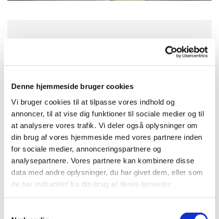
Tirsdag 13. oktober 2026, kl. 17:00
Hundige Kirke, Eriksmindevej 20, 2670
Denne hjemmeside bruger cookies
Greve
Vi bruger cookies til at tilpasse vores indhold og
Bente og Jens
annoncer, til at vise dig funktioner til sociale medier og til
at analysere vores trafik. Vi deler også oplysninger om
din brug af vores hjemmeside med vores partnere inden
for sociale medier, annonceringspartnere og
analysepartnere. Vores partnere kan kombinere disse
Den 2. og 4. tirsdag i hver måned er der aftenbøn.
data med andre oplysninger, du har givet dem, eller som
de har indsamlet fra din brug af deres tjenester.
Er der emner, der ønskes forbøn omkring, kan dette
nævnes under selve Aftenbønnen i kirken.
Samtykkevalg
Alle er velkomne